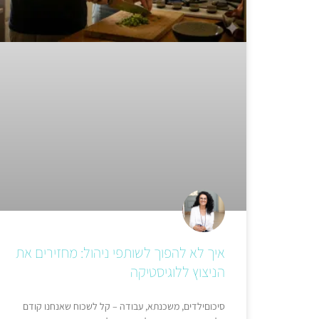
איך לא להפוך לשותפי ניהול: מחזירים את
הניצוץ ללוגיסטיקה
סיכוםילדים, משכנתא, עבודה – קל לשכוח שאנחנו קודם