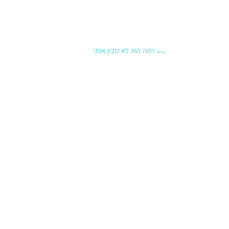
נס כדי
קרא עוד »
למה הוא
לא מבין
אותי?
איך
לעבור
מהאשמות
לבקשת
צרכים
8 בינואר
2026
סיכוםלמה
הוא לא מבין
אותי? רוב
הוויכוחים
מתחילים כי
אנחנו