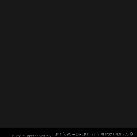
י
ם
8
6
,
י
ד
נ
ת
ן
ורות לדליה גרינבאום – מעגלי חיים
עיצוב האתר: דליה גרינבאום