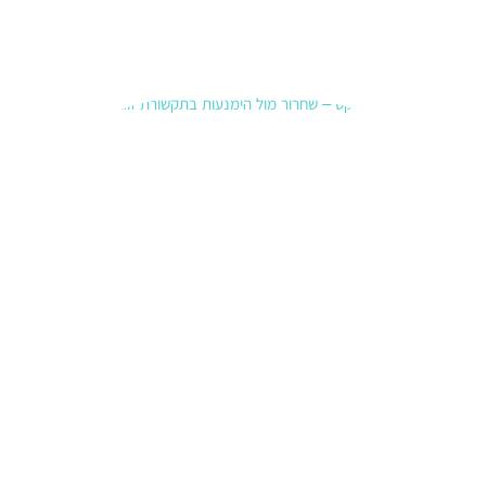
קרא עוד
»
תקשורת
זוגית –
שחרור
לעומת
הימנעות
19 בינואר
2026
סיכוםלפע
מים “לא
לריב”
נראה כמו
בגרות —
אבל
בפנים זה
יכול להיות
כיבוי.