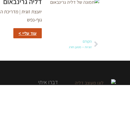
דליה גרינבאום
גוף-נפש
עוד עליי >
הקודם
זוגיות – מטען חורג
דברו איתי
054-4854394
daliagri@gmail.com
שדרות האקליפטוסים 86, יד נתן