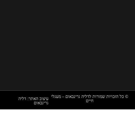
,
י
ד
נ
ת
ן
שמורות לדליה גרינבאום – מעגלי
עיצוב האתר: דליה
חיים
גרינבאום