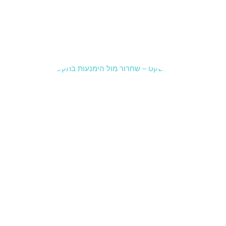
בהכרח
משבר
גדול,
קרא עוד »
תקשורת
זוגית –
שחרור
לעומת
הימנעות
19 בינואר
2026
סיכוםלפע
מים “לא
לריב”
נראה כמו
בגרות —
אבל
בפנים זה