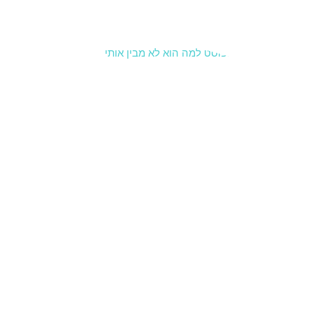
קרא עוד »
למה הוא
לא מבין
אותי? איך
לעבור
מהאשמות
לבקשת
צרכים
8 בינואר 2026
סיכוםלמה
הוא לא מבין
אותי? רוב
הוויכוחים
מתחילים כי
אנחנו
מבקשים
משהו אחד
אבל נשמעים