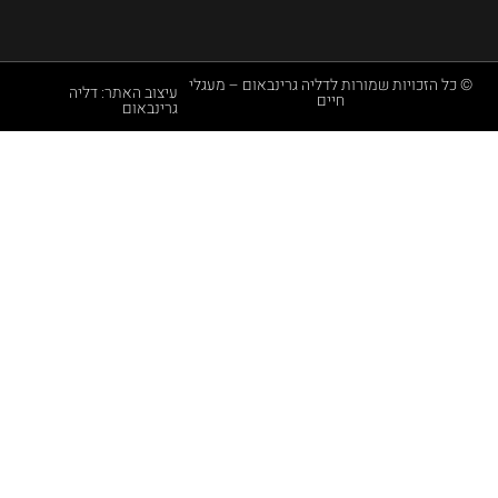
שמורות לדליה גרינבאום – מעגלי
עיצוב האתר: דליה
חיים
גרינבאום