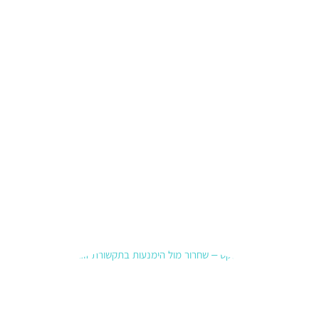
לא מעט
הורים
פונים
להדרכת
הורים
כשמשהו
כבר
מרגיש
תקוע.לא
בהכרח
משבר
גדול,
קרא עוד
»
תקשורת
זוגית –
שחרור
לעומת