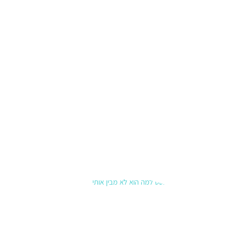
תי נכנס
לפעולה
ואנחנו
אומרים
דברים
שנצטער
עליהם.
גלו איך
להשתמש
בכלים של
CBT
ומיינדפול
נס כדי
קרא עוד »
למה הוא
לא מבין
אותי?
איך