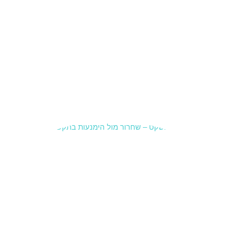
הורים
כשמשהו
כבר
מרגיש
תקוע.לא
בהכרח
משבר
גדול,
קרא עוד »
תקשורת
זוגית –
שחרור
לעומת
הימנעות
19 בינואר
2026
סיכוםלפע
מים “לא