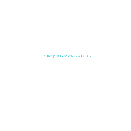
להשתמש
בכלים של
CBT
ומיינדפול
נס כדי
קרא עוד »
למה הוא
לא מבין
אותי? איך
לעבור
מהאשמות
לבקשת
צרכים
8 בינואר 2026
סיכוםלמה
הוא לא מבין
אותי? רוב
הוויכוחים