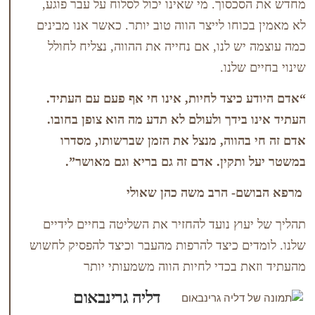
סוך. מי שאינו יכול לסלוח על עבר פוגע,
חו לייצר הווה טוב יותר. כאשר אנו מבינים
ש לנו, אם נחייה את ההווה, נצליח לחולל
שלנו.
כיצד לחיות, אינו חי אף פעם עם העתיד.
בידך ולעולם לא תדע מה הוא צופן בחובו.
הווה, מנצל את הזמן שברשותו, מסדרו
תקין. אדם זה גם בריא וגם מאושר”.
- הרב משה כהן שאולי
וץ נועד להחזיר את השליטה בחיים לידיים
ם כיצד להרפות מהעבר וכיצד להפסיק לחשוש
 בכדי לחיות הווה משמעותי יותר
דליה גרינבאום