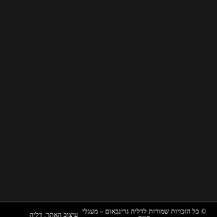
י
ם
8
6
,
י
ד
נ
ת
ן
שמורות לדליה גרינבאום – מעגלי
עיצוב האתר: דליה