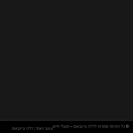
י
ם
8
6
,
י
ד
נ
ת
ן
ורות לדליה גרינבאום – מעגלי חיים
עיצוב האתר: דליה גרינבאום