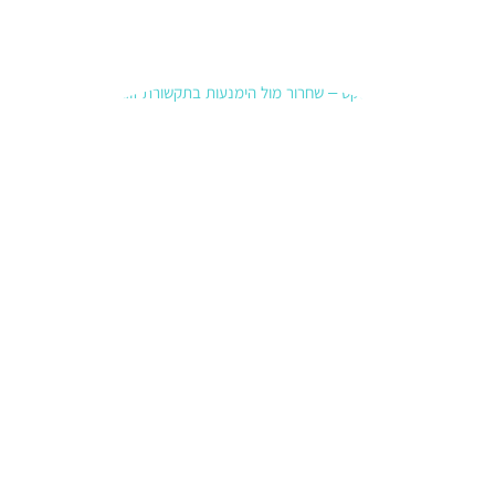
קרא עוד
»
תקשורת
זוגית –
שחרור
לעומת
הימנעות
19 בינואר
2026
סיכוםלפע
מים “לא
לריב”
נראה כמו
בגרות —
אבל
בפנים זה
יכול להיות
כיבוי.
המאמר