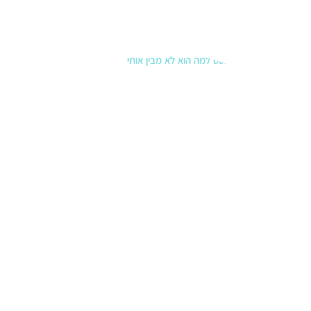
קרא עוד »
למה הוא
לא מבין
אותי?
איך
לעבור
מהאשמות
לבקשת
צרכים
8 בינואר
2026
סיכוםלמה
הוא לא מבין
אותי? רוב
הוויכוחים
מתחילים כי
אנחנו
מבקשים