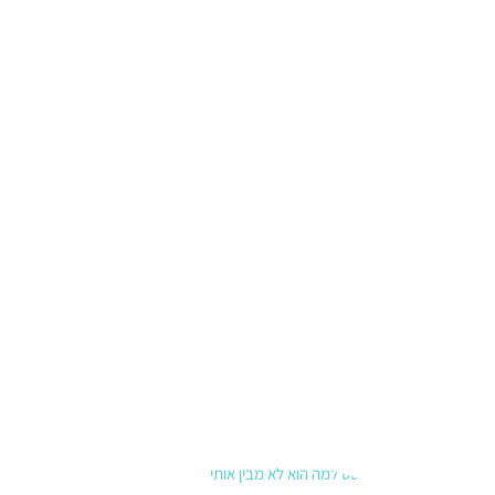
העצבים
עולה,
המוח
ההישרדו
תי נכנס
לפעולה
ואנחנו
אומרים
דברים
שנצטער
עליהם.
גלו איך
להשתמש
בכלים של
CBT
ומיינדפול
נס כדי
קרא עוד »
למה הוא