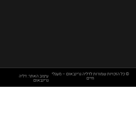
יד
נ
ת
ן
שמורות לדליה גרינבאום – מעגלי
עיצוב האתר: דליה
חיים
גרינבאום