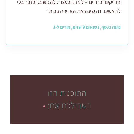
וברורים – למדנו לעצור, להקשיב, ולדבר בלי
זה שינה את האווירה בבית.”
ם 9 שנים, הורים ל-3
התוכנית הזו
בשבילכם אם:
.