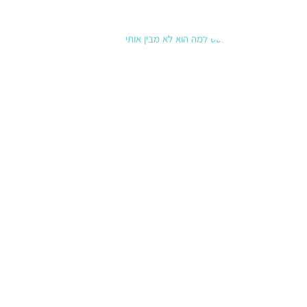
למה הוא
לא מבין
אותי?
איך
לעבור
מהאשמות
לבקשת
צרכים
8 בינואר
2026
סיכום למה
הוא לא מבין
אותי? רוב
הוויכוחים
מתחילים כי
אנחנו
מבקשים
משהו אחד