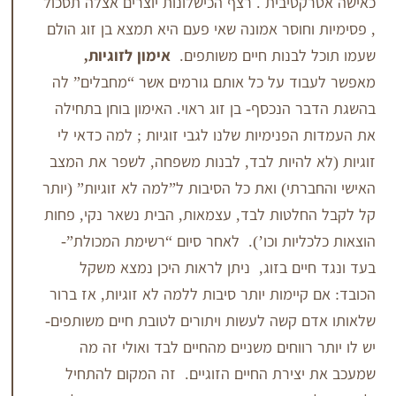
טיבית . רצף הכישלונות יוצרים אצלה תסכול
וחוסר אמונה שאי פעם היא תמצא בן זוג הולם
לבנות חיים משותפים.
אימון לזוגיות,
וד על כל אותם גורמים אשר “מחבלים” לה
 הנכסף- בן זוג ראוי. האימון בוחן בתחילה
הפנימיות שלנו לגבי זוגיות ; למה כדאי לי
 להיות לבד, לבנות משפחה, לשפר את המצב
רתי) ואת כל הסיבות ל”למה לא זוגיות” (יותר
חלטות לבד, עצמאות, הבית נשאר נקי, פחות
יות וכו’).
לאחר סיום “רשימת המכולת”-
יים בזוג, ניתן לראות היכן נמצא משקל
קיימות יותר סיבות ללמה לא זוגיות, אז ברור
 קשה לעשות ויתורים לטובת חיים משותפים-
רווחים משניים מהחיים לבד ואולי זה מה
צירת החיים הזוגיים. זה המקום להתחיל