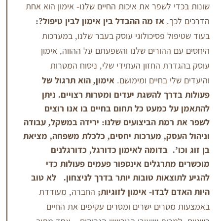
 לשפר את איכות החיים שלנו- אימון הוא אחת
.
אז מה ההבדל בין אימון לבין טיפול?:
ל פסיכולוגי עוסק בעבר שלנו, במערכות
ההורים שלנו והשפעתם על ההווה, אימון
ת החזון העתידי שלי, ניסוח המטרות
י בחיים ומימושם.
אימון, הוא תרגול של
ך להשגת יעדים ומטרות רצויים. ניתן
 כמעט כל תחום בחיים בו אנו רוצים
מת הביצועים שלנו: ירידה במשקל, עבודה
סק, מערכות יחסים, כלכלת משפחה, מציאת
’. בדומה לאימון כדורגל, כדורגלנים
תרגלים אינספור פעמים פעולות כדי
צאות טובות יותר בדרך לניצחון.
לא טוב
לבדו- אימון לזוגיות;
החברה, מעודדת
רים ישרים ומסרים עקיפים את החיים