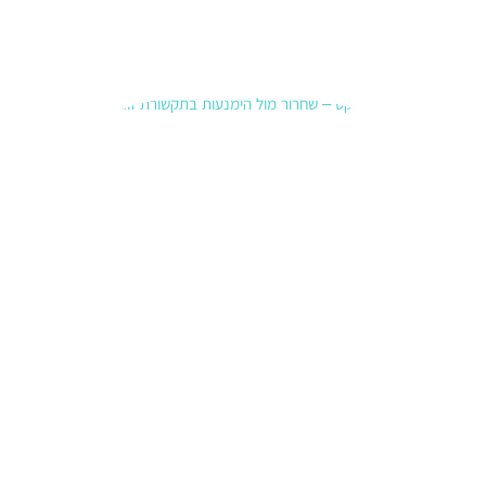
קרא עוד
»
תקשורת
זוגית –
שחרור
לעומת
הימנעות
19 בינואר
2026
סיכום
לפעמים
“לא לריב”
נראה כמו
בגרות —
אבל
בפנים זה
יכול להיות
כיבוי.