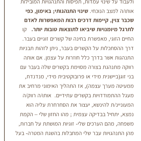
שינוי עמדות, תפיסות והתנהגויות המובילות
ב הנוכחי.
שינוי התנהגותי;
באימון, כפי
, קיימות דרכים רבות המאפשרות לאדם
מנויות שיביאו לתוצאות טובות יותר.
קו
י, מאפשרת בחינה של קשרים זוגיים בעבר.
ות על הקשרים בעבר, ניתן לזהות תבניות
שר בדרך כלל חוזרות על עצמן. אם אותה
הגת בצורה מסוימת בקשרים שלה בעבר עם
שנית מידי או פרובוקטיבית מידי, מנדנדת,
רך עצמה), אז התהליך האימוני מרחיב את
ודדויות בקשרים עתידיים.
אותו/ה רווק/ה
 להינשא, יעצור את הסחרחרת עליה הוא
ל בבדיקה עצמית ; מהו החזון שלי – הקמת
ם הערכים שלי- זוגיות המושתת על חברות,
ויות עבר שלי המחבלות בהשגת המטרה- בעל