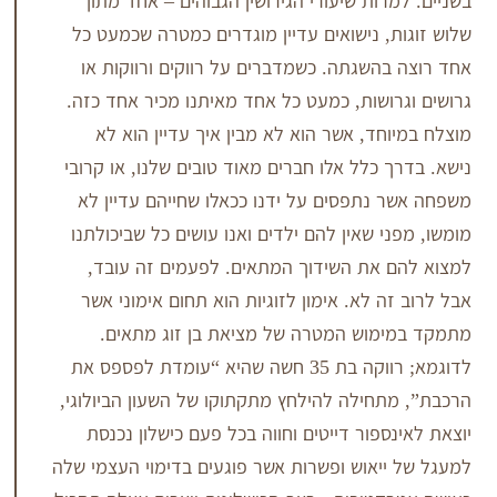
רות שיעורי הגירושין הגבוהים – אחד מתוך
, נישואים עדיין מוגדרים כמטרה שכמעט כל
השגתה. כשמדברים על רווקים ורווקות או
ושות, כמעט כל אחד מאיתנו מכיר אחד כזה.
חד, אשר הוא לא מבין איך עדיין הוא לא
 כלל אלו חברים מאוד טובים שלנו, או קרובי
נתפסים על ידנו ככאלו שחייהם עדיין לא
י שאין להם ילדים ואנו עושים כל שביכולתנו
 את השידוך המתאים. לפעמים זה עובד,
ה לא. אימון לזוגיות הוא תחום אימוני אשר
מוש המטרה של מציאת בן זוג מתאים.
לדוגמא; רווקה בת 35 חשה שהיא “עומדת לפספס את
חילה להילחץ מתקתוקו של השעון הביולוגי,
ספור דייטים וחווה בכל פעם כישלון נכנסת
יאוש ופשרות אשר פוגעים בדימוי העצמי שלה