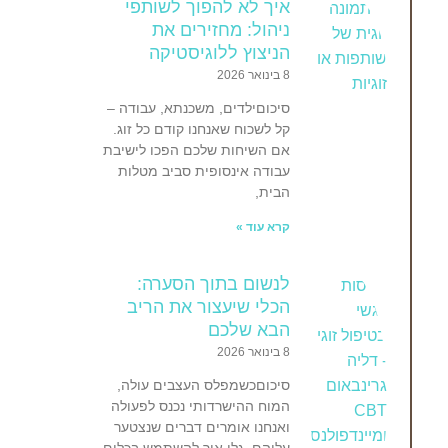
איך לא להפוך לשותפי
ניהול: מחזירים את
הניצוץ ללוגיסטיקה
8 בינואר 2026
סיכוםילדים, משכנתא, עבודה –
קל לשכוח שאנחנו קודם כל זוג.
אם השיחות שלכם הפכו לישיבת
עבודה אינסופית סביב מטלות
הבית,
קרא עוד »
לנשום בתוך הסערה:
הכלי שיעצור את הריב
הבא שלכם
8 בינואר 2026
סיכוםכשמפלס העצבים עולה,
המוח ההישרדותי נכנס לפעולה
ואנחנו אומרים דברים שנצטער
עליהם. גלו איך להשתמש בכלים