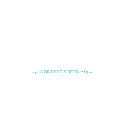
הורים
כשמשהו
כבר
מרגיש
תקוע.לא
בהכרח
משבר
גדול,
קרא עוד »
תקשורת
זוגית –
שחרור
לעומת
הימנעות
19 בינואר
2026
סיכוםלפע
מים “לא