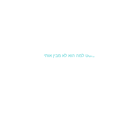
להשתמש
בכלים של
CBT
ומיינדפול
נס כדי
קרא עוד »
למה הוא
לא מבין
אותי? איך
לעבור
מהאשמות
לבקשת
צרכים
8 בינואר 2026
סיכוםלמה
הוא לא מבין
אותי? רוב
הוויכוחים