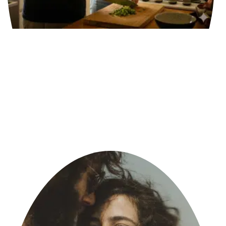
עבודה
אינסופית
סביב מטלות
הבית,
קרא עוד »
לנשום
בתוך
הסערה:
הכלי
שיעצור
את