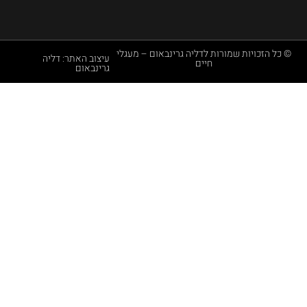
שמורות לדליה גרינבאום – מעגלי
עיצוב האתר: דליה
חיים
גרינבאום