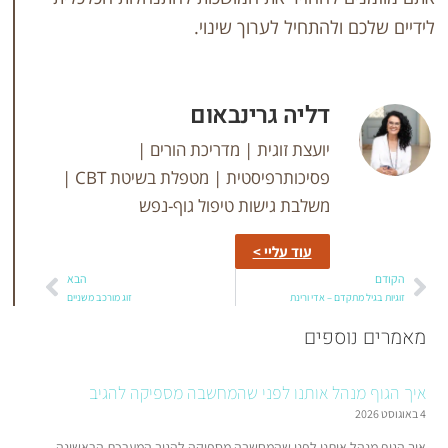
ולהתחיל לערוך שינוי.
דליה גרינבאום
יועצת זוגית | מדריכת הורים |
פסיכותרפיסטית | מטפלת בשיטת CBT |
משלבת גישות טיפול גוף-נפש
עוד עליי >
הבא
דם – אדי ורינת
זוג מורכב משניים
ספים
נהל אותנו לפני שהמחשבה מספיקה להגיב
 אותנו לפני שהמחשבה מספיקה להגיב המערכת הראשונה