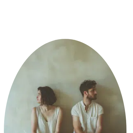
CBT
ומיינדפול
נס כדי
קרא עוד »
למה הוא
לא מבין
אותי? איך
לעבור
מהאשמות
לבקשת
צרכים
8 בינואר 2026
סיכוםלמה
הוא לא מבין
אותי? רוב
הוויכוחים
מתחילים כי
אנחנו