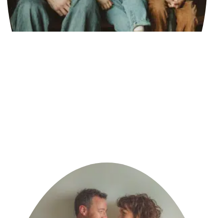
בהורים
לא מעט
הורים
פונים
להדרכת
הורים
כשמשהו
כבר
מרגיש
תקוע.לא
בהכרח
משבר
גדול,
קרא עוד »
תקשורת
זוגית –
שחרור
לעומת
הימנעות