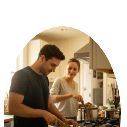
איך לא
להפוך
לשותפי
ניהול:
מחזירים
את הניצוץ
ללוגיסטיקה
8 בינואר 2026
סיכוםילדים,
משכנתא,
עבודה – קל
לשכוח
שאנחנו קודם
כל זוג. אם
השיחות שלכם
הפכו לישיבת