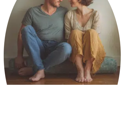
19 בינואר
2026
סיכוםלפע
מים “לא
לריב”
נראה כמו
בגרות —
אבל
בפנים זה
יכול להיות
כיבוי.
המאמר
הזה עושה
סדר בין
הימנעות
לשחרור,
קרא עוד »