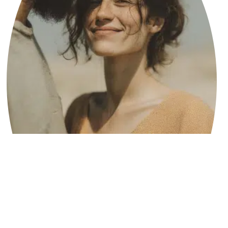
הריב
הבא
שלכם
8 בינואר
2026
סיכוםכש
מפלס
העצבים
עולה,
המוח
ההישרדו
תי נכנס
לפעולה
ואנחנו
אומרים
דברים
שנצטער
עליהם.
גלו איך
להשתמש
בכלים של