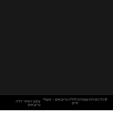
י
ם
8
6
,
יד
נ
ת
ן
שמורות לדליה גרינבאום – מעגלי
עיצוב האתר: דליה
חיים
גרינבאום