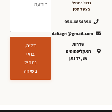
ול נתחיל
צעד קטן
054-48543
daliagri@gmail.
שדרות
דליה,
קליפטוסים
בואי
86, יד נתן
נתחיל
בשיחה