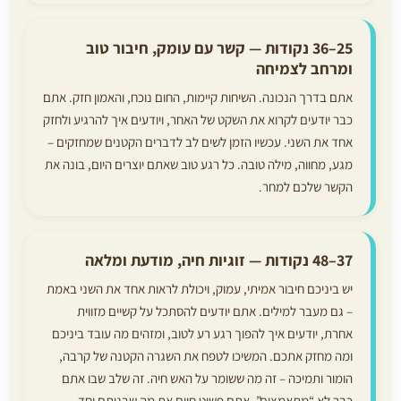
25–36 נקודות — קשר עם עומק, חיבור טוב
ומרחב לצמיחה
אתם בדרך הנכונה. השיחות קיימות, החום נוכח, והאמון חזק. אתם
כבר יודעים לקרוא את השקט של האחר, ויודעים איך להרגיע ולחזק
אחד את השני. עכשיו הזמן לשים לב לדברים הקטנים שמחזקים –
מגע, מחווה, מילה טובה. כל רגע טוב שאתם יוצרים היום, בונה את
הקשר שלכם למחר.
37–48 נקודות — זוגיות חיה, מודעת ומלאה
יש ביניכם חיבור אמיתי, עמוק, ויכולת לראות אחד את השני באמת
– גם מעבר למילים. אתם יודעים להסתכל על קשיים מזווית
אחרת, יודעים איך להפוך רגע רע לטוב, ומזהים מה עובד ביניכם
ומה מחזק אתכם. המשיכו לטפח את השגרה הקטנה של קרבה,
הומור ותמיכה – זה מה ששומר על האש חיה. זה שלב שבו אתם
כבר לא “מתאמצים”, אתם פשוט חיים את מה שבניתם יחד.