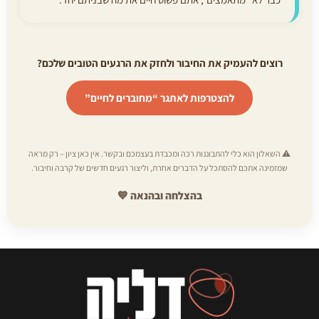
רוצים להעמיק את החיבור ולחזק את הרגעים הטובים שלכם?
להצטרפות לאתגר “מחוברים לחיים”
⚠️ השאלון הוא כלי להתבוננות רכה ומכבדת בעצמכם ובקשר. אין כאן ציון – רק מראה
שמזמינה אתכם להסתכל על הדברים אחרת, וליצור רגעים חדשים של קרבה וחיבור.
בהצלחה ובהנאה 💙